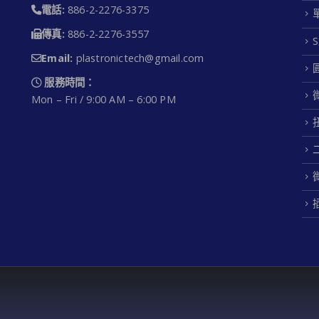
電話:
886-2-2276-3375
傳真:
886-2-2276-3557
Email:
plastronictech@gmail.com
服務時間：
Mon – Fri / 9:00 AM – 6:00 PM