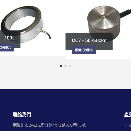
DC3 – 0.5~100t
 – 50~500kg
圓盤式荷重元
式荷重元
聯絡我們
產
新北市24252新莊區化成路398巷13號