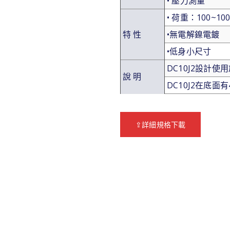
• 壓力測量
• 荷重：100~100
特 性
•無電解鎳電鍍
•低身小尺寸
DC10J2設計
說 明
DC10J2在底面
⇪詳細規格下載