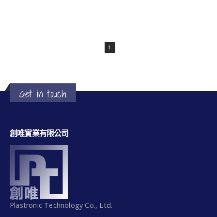
1
Get in touch
創唯實業有限公司
Plastronic Technology Co., Ltd.
PIN TYPE