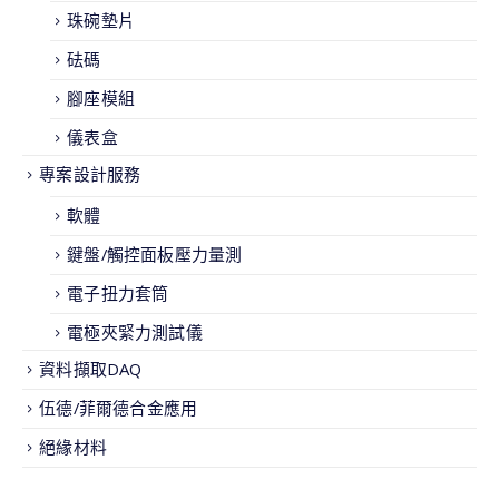
珠碗墊片
砝碼
腳座模組
儀表盒
專案設計服務
軟體
鍵盤/觸控面板壓力量測
電子扭力套筒
電極夾緊力測試儀
資料擷取DAQ
伍德/菲爾德合金應用
絕緣材料