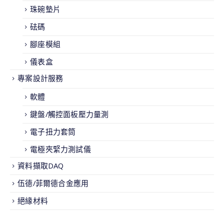
珠碗墊片
砝碼
腳座模組
儀表盒
專案設計服務
軟體
鍵盤/觸控面板壓力量測
電子扭力套筒
電極夾緊力測試儀
資料擷取DAQ
伍德/菲爾德合金應用
絕緣材料