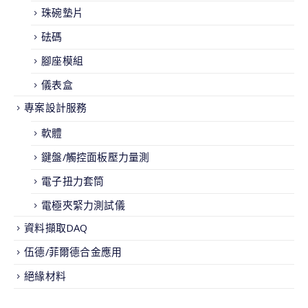
珠碗墊片
砝碼
腳座模組
儀表盒
專案設計服務
軟體
鍵盤/觸控面板壓力量測
電子扭力套筒
電極夾緊力測試儀
資料擷取DAQ
伍德/菲爾德合金應用
絕緣材料