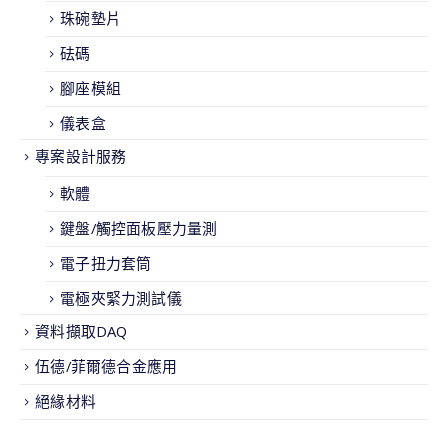
珠碗墊片
砝碼
腳座模組
儀表盒
專案設計服務
軟體
鍵盤/觸控面板壓力量測
電子扭力套筒
電極夾緊力測試儀
資料擷取DAQ
伍德/菲爾德合金應用
絕緣材料