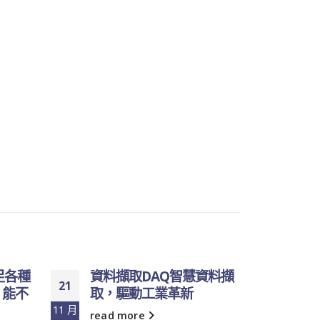
足各種
資料擷取DAQ智慧資料擷
傳感
21
20
，能不
取，驅動工業革新
降低
人力
11 月
5 月
read more