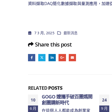
資料擷取DAQ簡化數據擷取與量測應用，加速
7 3 月, 2025
最新消息
Share this post
RELATED
POSTS
將根據您的
GOGO 嬤攜手破百團媽開
10
24
您選擇最適
創團購新時代
6 月
9 月
在這個人人都能成為創業家