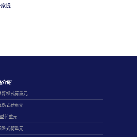
一家提
創唯
類型
read
品介紹
懸臂樑式荷重元
單點式荷重元
S型荷重元
圓盤式荷重元