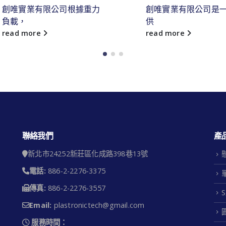
創唯實業有限公司根據重力
創唯實業有限公司是
負載，
供
read more
read more
聯絡我們
產
新北市24252新莊區化成路398巷13號
電話:
886-2-2276-3375
傳真:
886-2-2276-3557
Email:
plastronictech@gmail.com
服務時間：