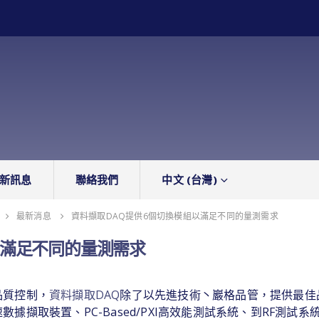
新訊息
聯絡我們
中文 (台灣)
最新消息
資料擷取DAQ提供6個切換模組以滿足不同的量測需求
以滿足不同的量測需求
品質控制，
資料擷取DAQ
除了以先進技術丶巖格品管，提供最佳
擷取裝置、PC-Based/PXI高效能測試系統、到RF測試系