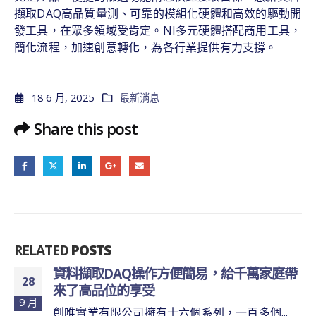
擷取DAQ高品質量測、可靠的模組化硬體和高效的驅動開
發工具，在眾多領域受肯定。NI多元硬體搭配商用工具，
簡化流程，加速創意轉化，為各行業提供有力支撐。
18 6 月, 2025
最新消息
Share this post
RELATED
POSTS
擷取DAQ操作方便簡易，給千萬家庭帶
資料擷取
11
高品位的享受
之轉化
1 月
業有限公司擁有十六個系列，一百多個...
創唯實業