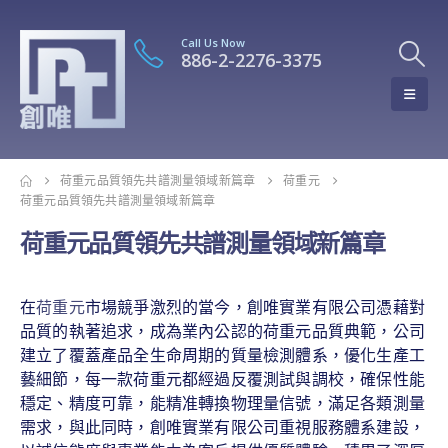
Call Us Now
886-2-2276-3375
荷重元品質領先共譜測量領域新篇章
荷重元
荷重元品質領先共譜測量領域新篇章
荷重元品質領先共譜測量領域新篇章
在
荷重元
市場競爭激烈的當今，創唯實業有限公司憑藉對
品質的執著追求，成為業內公認的荷重元品質典範，公司
建立了覆蓋產品全生命周期的質量檢測體系，優化生產工
藝細節，每一款荷重元都經過反覆測試與調校，確保性能
穩定、精度可靠，能精准轉換物理量信號，滿足各類測量
需求，與此同時，創唯實業有限公司重視服務體系建設，