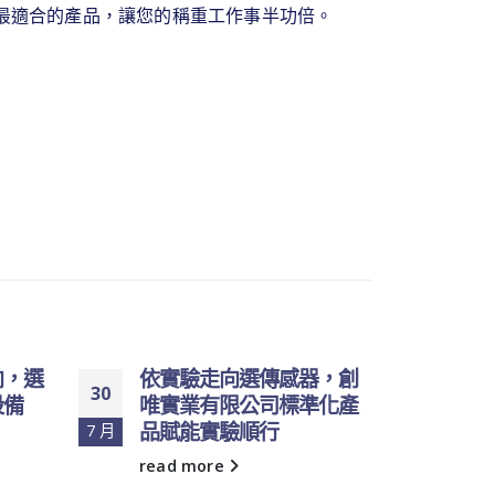
最適合的產品，讓您的稱重工作事半功倍。
向，選
依實驗走向選傳感器，創
依需
30
05
設備
唯實業有限公司標準化產
業有
品賦能實驗順行
提升
7 月
8 月
read more
read