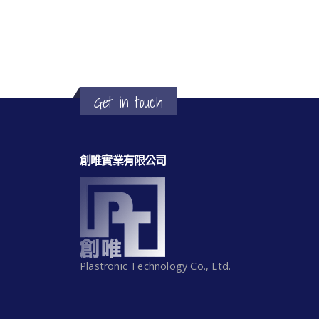
Get in touch
創唯實業有限公司
Plastronic Technology Co., Ltd.