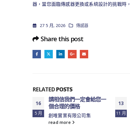
器，當您面臨傳感器更換或系統設計的挑戰時
27 5 月, 2026
傳感器
Share this post
RELATED
POSTS
之選，便捷
請相信我們一定會給您一
16
13
個合理的價格
5 月
11 月
求日益多元
創唯實業有限公司集
..
read more