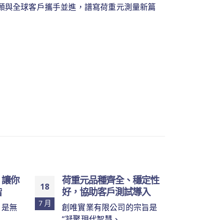
願與全球客戶攜手並進，譜寫荷重元測量新篇
，讓你
荷重元品種齊全、穩定性
荷重
18
05
階
好，協助客戶測試導入
決方
並降
7 月
2 月
，是無
創唯實業有限公司的宗旨是
“凝聚現代智慧、...
創唯