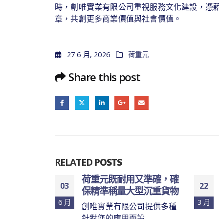
時，創唯實業有限公司重視服務文化建設，憑
章，共創更多商業價值與社會價值。
27 6 月, 2026
荷重元
Share this post
RELATED
POSTS
荷重元滿足
荷重元既耐用又準確，確
03
22
條件並有極
保精準稱量大型沉重貨物
6 月
3 月
創唯實業有限公司提供多種
司以銷售工
針對您的應用而設...