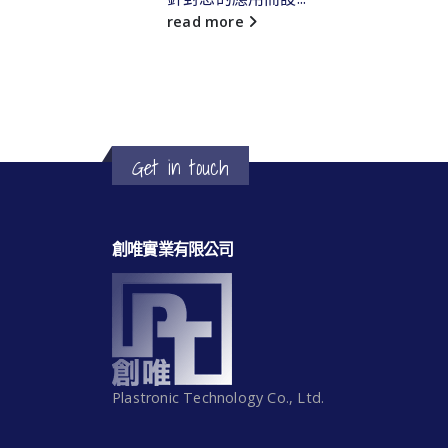
..
read more
Get in touch
創唯實業有限公司
Plastronic Technology Co., Ltd.