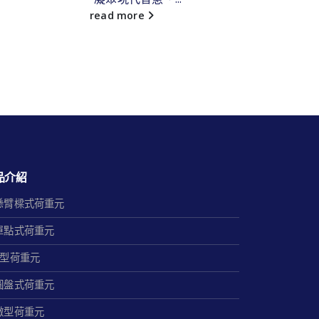
續研
read more
read
品介紹
懸臂樑式荷重元
單點式荷重元
S型荷重元
圓盤式荷重元
微型荷重元