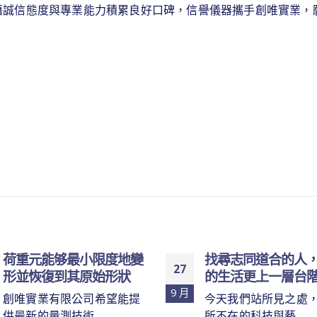
藉誠信態度與專業能力積累良好口碑，信譽儀器攜手創唯實業，
荷重元能够最小限度地變
找尋志同道合的人
27
形並恢復到其原始形狀
的生活更上一層台
9 月
創唯實業有限公司希望能提
今天我們站所見之處
供最新的量測技術...
所不在的科技與藝...