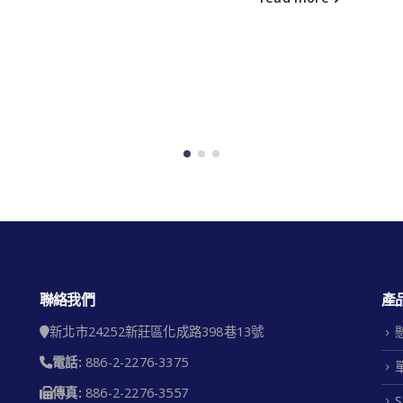
聯絡我們
產
新北市24252新莊區化成路398巷13號
電話:
886-2-2276-3375
傳真:
886-2-2276-3557