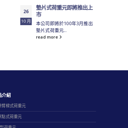
墊片式荷重元即將推出上
26
市
10 月
本公司即將於100年3月推出
墊片式荷重元...
read more
品介紹
懸臂樑式荷重元
單點式荷重元
S型荷重元