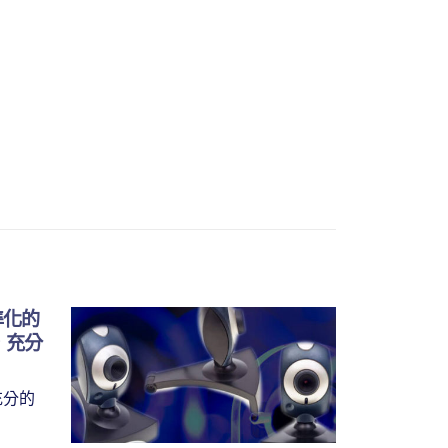
準化的
領航
09
，充分
系統
7 月
read
充分的