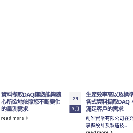
資料擷取DAQ讓您能夠隨
生產效率高以及標
29
心所欲地依照您不斷變化
各式資料擷取DAQ
的量測需求
滿足客戶的需求
5 月
創唯實業有限公司在
read more
掌握設計及製造技...
read more