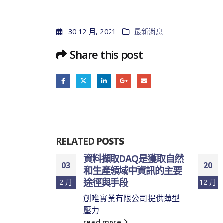
30 12 月, 2021
最新消息
Share this post
RELATED
POSTS
量程較廣，
資料擷取DAQ是獲取自然
03
20
和生產領域中資訊的主要
途徑與手段
2 月
12 月
和外科機器
..
創唯實業有限公司提供薄型
壓力
read more