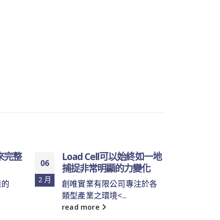
Load Cell可以始終如一地
提升城市形象
06
12
捕捉非常明顯的力變化
的生活環境，
好
2 月
3 月
創唯實業有限公司專注於各
類型產業之環境<...
燈具是家裝中不
部分，它能够滿足.
read more
read more