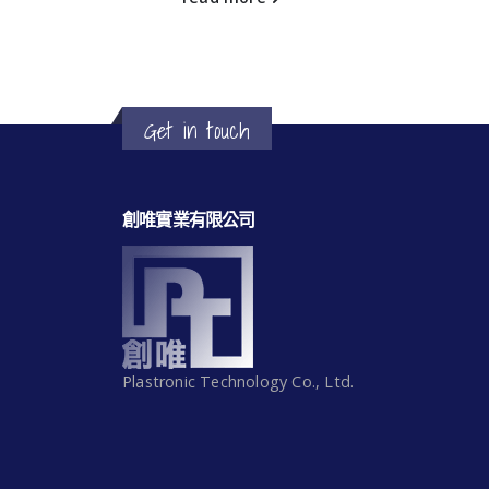
Get in touch
創唯實業有限公司
Plastronic Technology Co., Ltd.