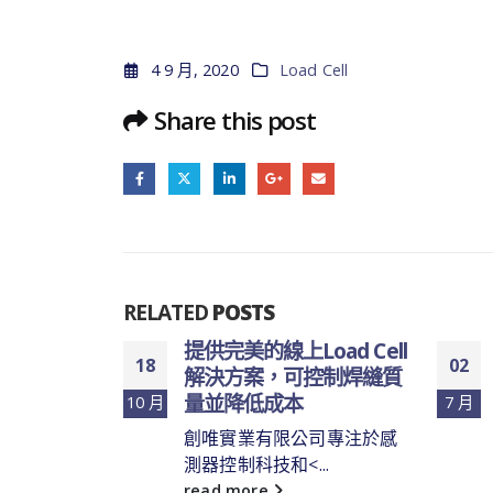
4 9 月, 2020
Load Cell
Share this post
RELATED
POSTS
量
提供完美的線上Load Cell
提供專業Lo
18
02
解決方案，可控制焊縫質
系統開發
量並降低成本
理不同的
10 月
7 月
創唯實業有限公司專注於感
創唯實業
測器控制科技和<...
業
read more
read mor