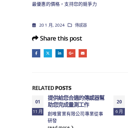
最優惠的價格，支持您的競爭力
20 1 月, 2024
傳感器
Share this post
RELATED
POSTS
穩定之姿引
提供給您合適的傳感器幫
01
20
尚
助您完成量測工作
11 月
6 月
不斷發展的
創唯實業有限公司專業從事
..
研發
read more