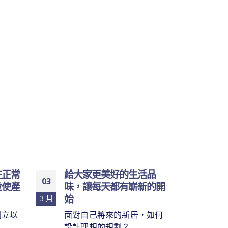
在正常
給大家更美好的生活品
傳感
03
17
並使產
味，讓每天都有嶄新的開
命久
始
3 月
1 月
台灣
創立以
面對自己將來的新居，如何
廠商
設計理想的規劃？...
read