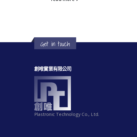
Get in touch
創唯實業有限公司
Plastronic Technology Co., Ltd.