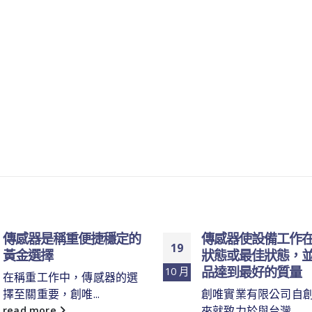
傳感器是稱重便捷穩定的
傳感器使設備工作
19
黃金選擇
狀態或最佳狀態，
品達到最好的質量
10 月
在稱重工作中，傳感器的選
擇至關重要，創唯...
創唯實業有限公司自
來就致力於與台灣...
read more