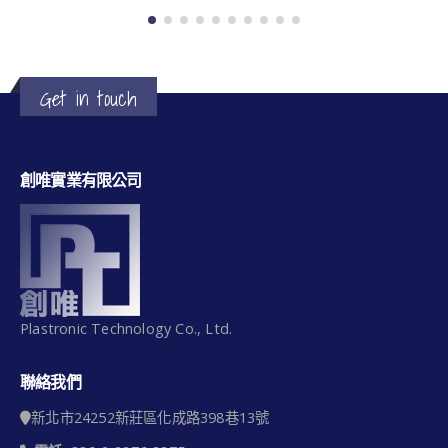
Get in touch
創唯實業有限公司
Plastronic Technology Co., Ltd.
聯絡我們
新北市24252新莊區化成路398巷13號