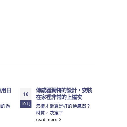
應用日
傳感器獨特的設計，安裝
在這
16
09
在家裡非常的上檔次
慧的
越來
10 月
6 月
面的過
怎樣才能算是好的傳感器？
材質，决定了
隨著
行業
read more
read