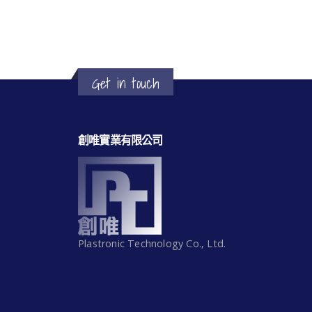
Get in touch
創唯實業有限公司
Plastronic Technology Co., Ltd.