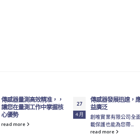
傳感器量測高效精准，，
傳感器發展迅速，
27
讓您在量測工作中掌握核
益廣泛
心優勢
4 月
創唯實業有限公司全
載保護也能為您帶...
read more
read more