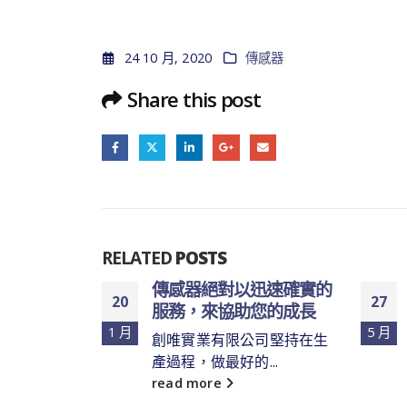
24 10 月, 2020
傳感器
Share this post
RELATED
POSTS
選傳感器，
傳感器絕對以迅速確實的
20
27
價比產品降
服務，來協助您的成長
1 月
5 月
創唯實業有限公司堅持在生
產過程，做最好的...
read more