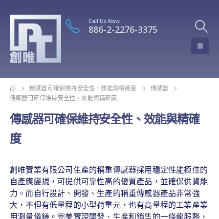
Call Us Now
886-2-2276-3375
傳感器可確保維持安全性、效能與精確度
傳感器
傳感器可確保維持安全性、效能與精確度
傳感器可確保維持安全性、效能與精確
度
創唯實業有限公司生產的稱重
傳感器
採用穩定性能極佳的
自產應變規，可提供可靠性高的優質產品，並確保供貨能
力。而自行設計、開發、生產的稱重傳感器產品非常強
大，不但有低量程的小型荷重元，也有高量程的工業產業
用測量儀錶。完美實現開發、生產和銷售的一條龍服務，