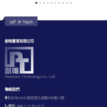
Get in touch
創唯實業有限公司
Plastronic Technology Co., Ltd.
聯絡我們
新北市24252新莊區化成路398巷13號
電話:
886-2-2276-3375